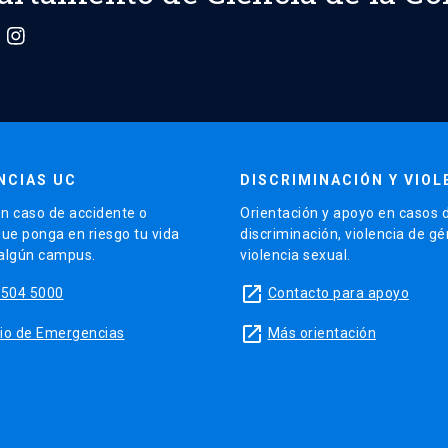
NCIAS UC
DISCRIMINACIÓN Y VIOL
n caso de accidente o
Orientación y apoyo en casos 
que ponga en riesgo tu vida
discriminación, violencia de g
 algún campus.
violencia sexual.
launch
5504 5000
Contacto para apoyo
launch
sitio de Emergencias
Más orientación