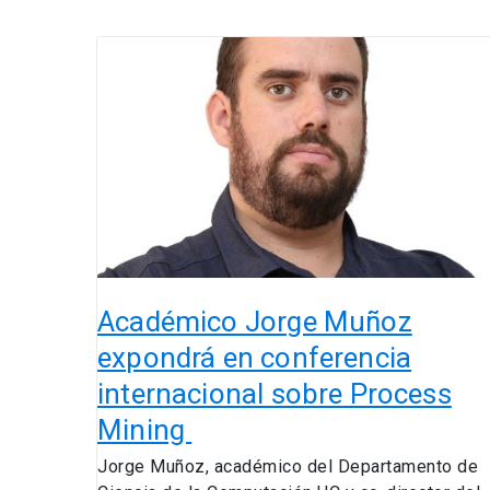
Académico
Jorge
Muñoz
expondrá
en
conferencia
internacional
sobre
Process
Mining
Académico Jorge Muñoz
expondrá en conferencia
internacional sobre Process
Mining
Jorge Muñoz, académico del Departamento de