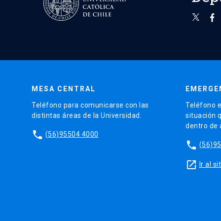
MESA CENTRAL
EMERGE
Teléfono para comunicarse con las
Teléfono e
distintas áreas de la Universidad.
situación 
dentro de
phone
(56)95504 4000
phone
(56)9
launch
Ir al 