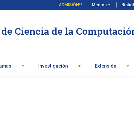
ADMISIÓN
Medios
arrow_drop_down
Biblio
de Ciencia de la Computació
ramas
Investigación
Extensión