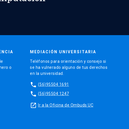
ENCIA
MEDIACIÓN UNIVERSITARIA
de
Teléfonos para orientación y consejo si
énero o
se ha vulnerado alguno de tus derechos
en la universidad.
phone
(56)95504 1691
phone
(56)95504 1247
launch
Ir a la Oficina de Ombuds UC