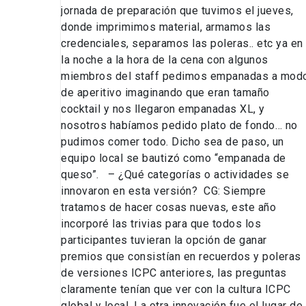
jornada de preparación que tuvimos el jueves,
donde imprimimos material, armamos las
credenciales, separamos las poleras.. etc ya en
la noche a la hora de la cena con algunos
miembros del staff pedimos empanadas a mod
de aperitivo imaginando que eran tamaño
cocktail y nos llegaron empanadas XL, y
nosotros habíamos pedido plato de fondo… no
pudimos comer todo. Dicho sea de paso, un
equipo local se bautizó como “empanada de
queso”. – ¿Qué categorías o actividades se
innovaron en esta versión? CG: Siempre
tratamos de hacer cosas nuevas, este año
incorporé las trivias para que todos los
participantes tuvieran la opción de ganar
premios que consistían en recuerdos y poleras
de versiones ICPC anteriores, las preguntas
claramente tenían que ver con la cultura ICPC
global y local. La otra innovación fue el lugar de