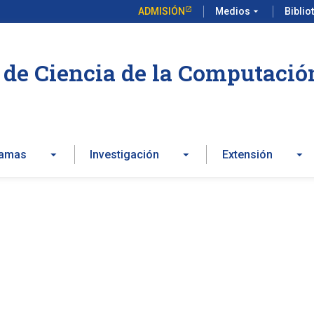
ADMISIÓN
Medios
arrow_drop_down
Biblio
de Ciencia de la Computació
ramas
Investigación
Extensión