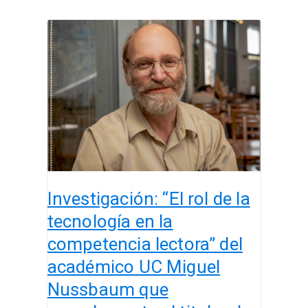
Investigación:
“El
rol
de
la
tecnología
en
la
competencia
lectora”
Investigación: “El rol de la
del
académico
tecnología en la
UC
competencia lectora” del
Miguel
académico UC Miguel
Nussbaum
que
Nussbaum que
complementa