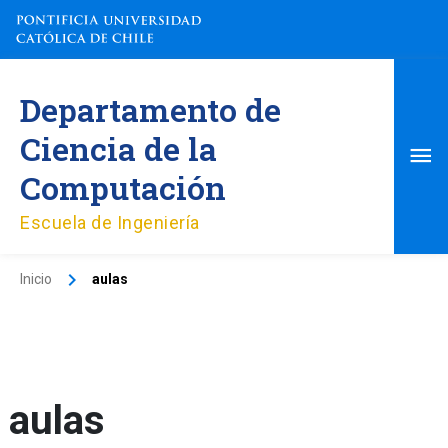
Ir
al
contenido
Me
Departamento de
pri
Ciencia de la
Computación
Escuela de Ingeniería
Inicio
aulas
aulas