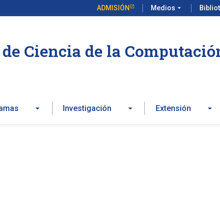
ADMISIÓN
Medios
arrow_drop_down
Biblio
de Ciencia de la Computació
ramas
Investigación
Extensión