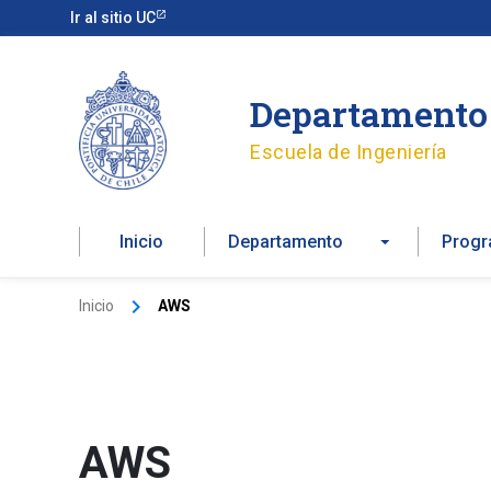
Ir
Ir al sitio UC
al
contenido
Departamento 
Escuela de Ingeniería
Inicio
Departamento
Prog
Inicio
AWS
AWS