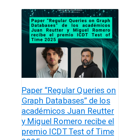
Paper
“Regular
Queries
on
Graph
Databases”
de
los
académicos
Juan
Paper “Regular Queries on
Reutter
y
Graph Databases” de los
Miguel
académicos Juan Reutter
Romero
y Miguel Romero recibe el
recibe
el
premio ICDT Test of Time
premio