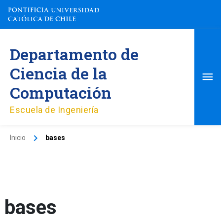
Ir
al
contenido
Me
Departamento de
pri
Ciencia de la
Computación
Escuela de Ingeniería
Inicio
bases
bases