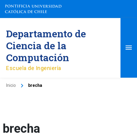
Ir
al
contenido
Me
Departamento de
pri
Ciencia de la
Computación
Escuela de Ingeniería
Inicio
brecha
brecha