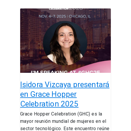
Isidora
Vizcaya
presentará
en
Grace
Hopper
Celebration
2025
Isidora Vizcaya presentará
en Grace Hopper
Celebration 2025
Grace Hopper Celebration (GHC) es la
mayor reunión mundial de mujeres en el
sector tecnológico. Este encuentro reúne