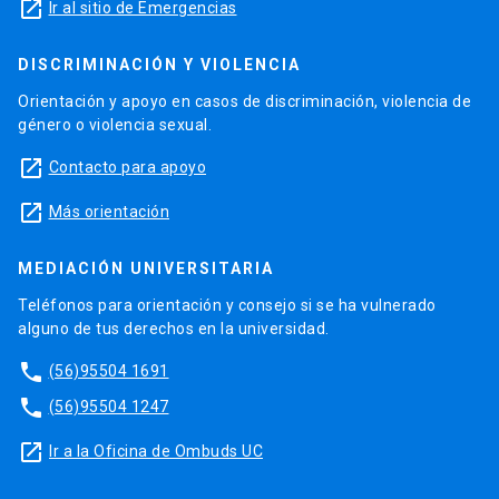
launch
Ir al sitio de Emergencias
DISCRIMINACIÓN Y VIOLENCIA
Orientación y apoyo en casos de discriminación, violencia de
género o violencia sexual.
launch
Contacto para apoyo
launch
Más orientación
MEDIACIÓN UNIVERSITARIA
Teléfonos para orientación y consejo si se ha vulnerado
alguno de tus derechos en la universidad.
phone
(56)95504 1691
phone
(56)95504 1247
launch
Ir a la Oficina de Ombuds UC