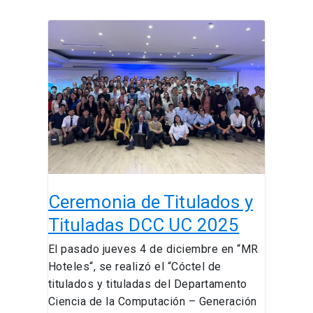
Ceremonia
de
Titulados
y
Tituladas
DCC
UC
2025
Ceremonia de Titulados y
Tituladas DCC UC 2025
El pasado jueves 4 de diciembre en “MR
Hoteles“, se realizó el “Cóctel de
titulados y tituladas del Departamento
Ciencia de la Computación – Generación