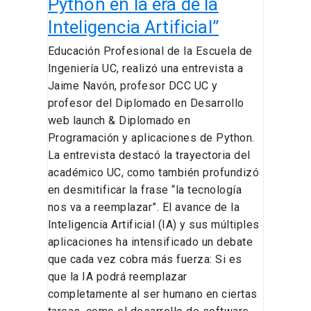
Python en la era de la
en
Inteligencia Artificial”
la
era
Educación Profesional de la Escuela de
de
Ingeniería UC, realizó una entrevista a
la
Jaime Navón, profesor DCC UC y
Inteligencia
profesor del Diplomado en Desarrollo
Artificial”
web launch & Diplomado en
Programación y aplicaciones de Python.
La entrevista destacó la trayectoria del
académico UC, como también profundizó
en desmitificar la frase “la tecnología
nos va a reemplazar”. El avance de la
Inteligencia Artificial (IA) y sus múltiples
aplicaciones ha intensificado un debate
que cada vez cobra más fuerza: Si es
que la IA podrá reemplazar
completamente al ser humano en ciertas