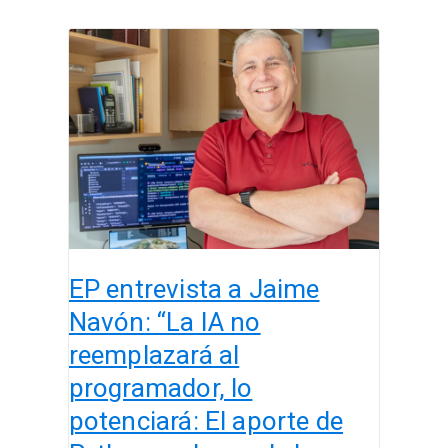
EP
entrevista
a
Jaime
Navón:
“La
IA
no
reemplazará
al
EP entrevista a Jaime
programador,
lo
Navón: “La IA no
potenciará:
reemplazará al
El
programador, lo
aporte
de
potenciará: El aporte de
Python