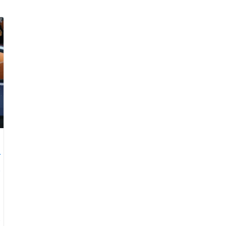
o
4
.