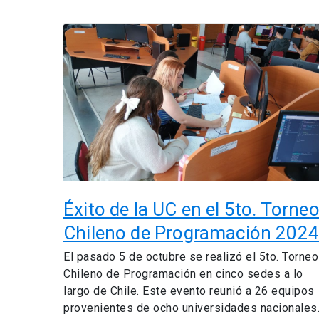
Éxito
de
la
UC
en
el
5to.
Torneo
Chileno
de
Programación
Éxito de la UC en el 5to. Torne
2024
Chileno de Programación 202
El pasado 5 de octubre se realizó el 5to. Torneo
Chileno de Programación en cinco sedes a lo
largo de Chile. Este evento reunió a 26 equipos
provenientes de ocho universidades nacionales