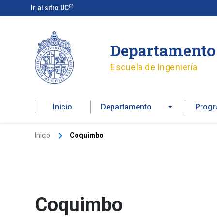
Ir
Ir al sitio UC
al
contenido
Departamento 
Escuela de Ingeniería
Inicio
Departamento
Prog
Inicio
Coquimbo
Coquimbo