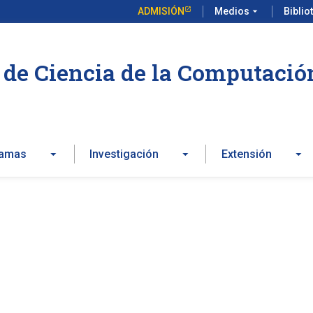
ADMISIÓN
Medios
arrow_drop_down
Biblio
de Ciencia de la Computació
ramas
Investigación
Extensión