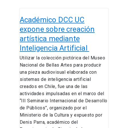
Académico
Académico DCC UC
DCC
UC
expone sobre creación
expone
artística mediante
sobre
Inteligencia Artificial
creación
artística
Utilizar la colección pictórica del Museo
mediante
Nacional de Bellas Artes para producir
Inteligencia
una pieza audiovisual elaborada con
Artificial
sistemas de inteligencia artificial
creados en Chile, fue una de las
actividades impulsadas en el marco del
“III Seminario Internacional de Desarrollo
de Públicos”, organizado por el
Ministerio de la Cultura y expuesto por
Denis Parra, académico del