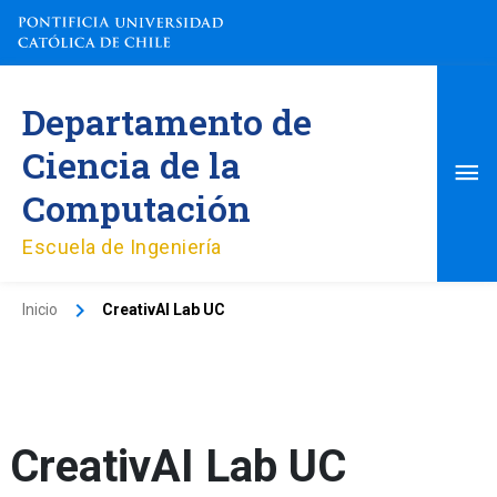
Ir
al
contenido
Me
Departamento de
pri
Ciencia de la
Computación
Escuela de Ingeniería
Inicio
CreativAI Lab UC
CreativAI Lab UC