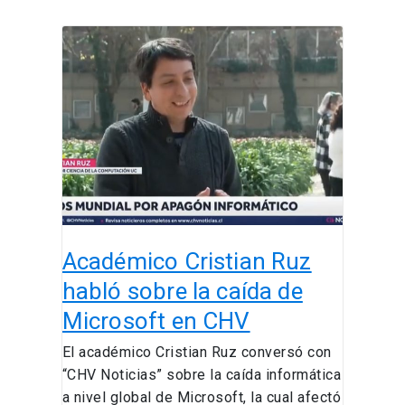
Académico
Cristian
Ruz
habló
sobre
la
caída
de
Microsoft
en
Académico Cristian Ruz
CHV
habló sobre la caída de
Microsoft en CHV
El académico Cristian Ruz conversó con
“CHV Noticias” sobre la caída informática
a nivel global de Microsoft, la cual afectó