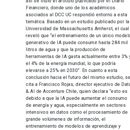
así se tituló el artículo publicado por el Diario
ambiental
Financiero, donde uno de los académicos
asociados al DCC UC respondió entorno a esta
temática. Basado en un estudio publicado por la
Universidad de Massachusetts Amherst, el cual
reveló que “el entrenamiento de un único model
generativo de IA puede consumir hasta 284 mil
litros de agua y que la producción de
herramientas de IA gasta actualmente entre 3% 
el 4% de la energía mundial, lo que podría
elevarse a 25% en 2030”. En cuanto a esta
conclusión hacia el futuro del mismo estudio, s
cita a Francisco Rojas, director ejecutivo de Dat
& AI de Accenture Chile, quien declara “esto es
debido a que la IA puede aumentar el consumo
de energía y agua, especialmente en sectores
intensivos en datos como el procesamiento de
grande volúmenes de información, el
entrenamiento de modelos de aprendizaje y