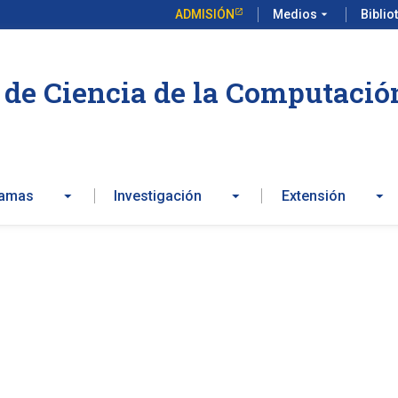
ADMISIÓN
Medios
arrow_drop_down
Biblio
de Ciencia de la Computació
ramas
Investigación
Extensión