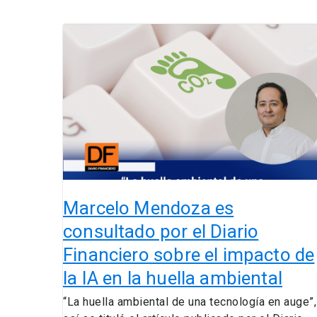
Marcelo
Mendoza
es
consultado
por
el
Diario
Financiero
sobre
el
impacto
Marcelo Mendoza es
de
consultado por el Diario
la
Financiero sobre el impacto de
IA
en
la IA en la huella ambiental
la
“La huella ambiental de una tecnología en auge”,
huella