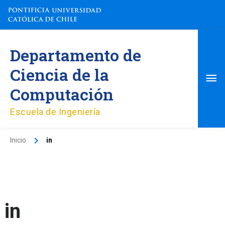
Ir
al
contenido
Me
Departamento de
pri
Ciencia de la
Computación
Escuela de Ingeniería
Inicio
in
in