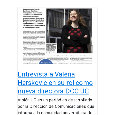
Entrevista
a
Valeria
Herskovic
en
su
rol
como
nueva
directora
Entrevista a Valeria
DCC
UC
Herskovic en su rol como
nueva directora DCC UC
Visión UC es un periódico desarrollado
por la Dirección de Comunicaciones que
informa a la comunidad universitaria de