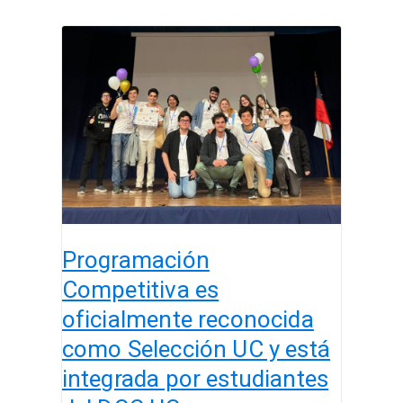
Programación
Competitiva
es
oficialmente
reconocida
como
Selección
UC
y
está
Programación
integrada
por
Competitiva es
estudiantes
oficialmente reconocida
del
como Selección UC y está
DCC
UC
integrada por estudiantes