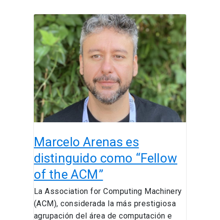
Marcelo
Arenas
es
distinguido
como
“Fellow
of
the
ACM”
Marcelo Arenas es
distinguido como “Fellow
of the ACM”
La Association for Computing Machinery
(ACM), considerada la más prestigiosa
agrupación del área de computación e