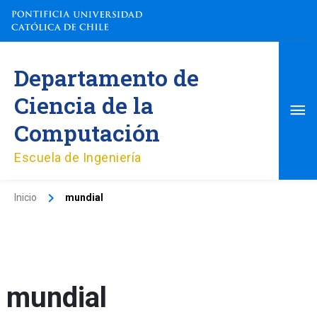
Ir
al
contenido
Me
Departamento de
pri
Ciencia de la
Computación
Escuela de Ingeniería
Inicio
mundial
mundial