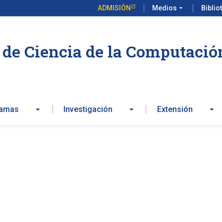
ADMISIÓN
Medios
arrow_drop_down
Biblio
de Ciencia de la Computació
ramas
Investigación
Extensión