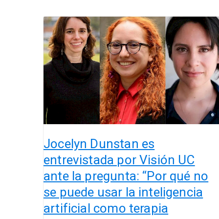
Jocelyn
Dunstan
es
entrevistada
por
Visión
UC
ante
la
pregunta:
“Por
Jocelyn Dunstan es
qué
entrevistada por Visión UC
no
ante la pregunta: “Por qué no
se
puede
se puede usar la inteligencia
usar
artificial como terapia
la