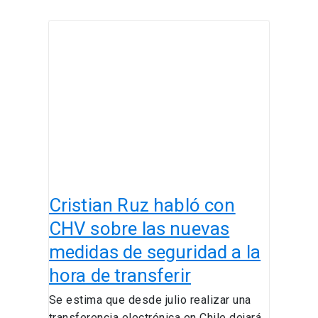
Cristian
Ruz
habló
con
CHV
sobre
las
nuevas
medidas
de
Cristian Ruz habló con
seguridad
a
CHV sobre las nuevas
la
medidas de seguridad a la
hora
hora de transferir
de
transferir
Se estima que desde julio realizar una
transferencia electrónica en Chile dejará