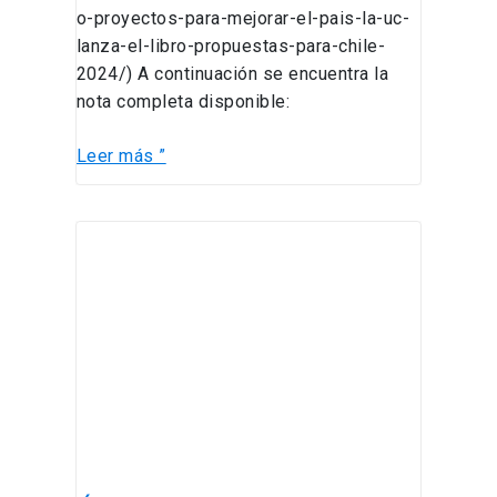
o-proyectos-para-mejorar-el-pais-la-uc-
lanza-el-libro-propuestas-para-chile-
2024/) A continuación se encuentra la
nota completa disponible:
Leer más ”
Álvaro
Soto
participó
del
Informe
Internacional
AI
Safety
Report