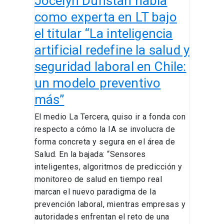
Jocelyn Dunstan habla
“La
inteligencia
como experta en LT bajo
artificial
el titular “La inteligencia
redefine
artificial redefine la salud y
la
salud
seguridad laboral en Chile:
y
un modelo preventivo
seguridad
más”
laboral
en
El medio La Tercera, quiso ir a fonda con
Chile:
respecto a cómo la IA se involucra de
un
forma concreta y segura en el área de
modelo
Salud. En la bajada: “Sensores
preventivo
inteligentes, algoritmos de predicción y
más”
monitoreo de salud en tiempo real
marcan el nuevo paradigma de la
prevención laboral, mientras empresas y
autoridades enfrentan el reto de una