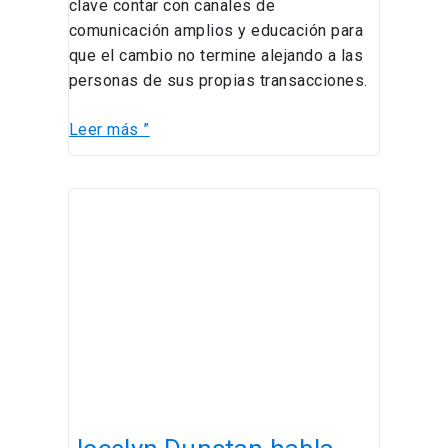
clave contar con canales de
comunicación amplios y educación para
que el cambio no termine alejando a las
personas de sus propias transacciones.
Leer más ”
Jocelyn
Dunstan
habla
como
experta
en
LT
bajo
el
titular