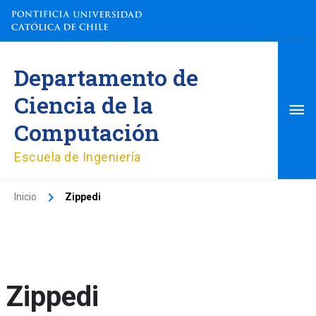
Ir
al
contenido
Me
Departamento de
pri
Ciencia de la
Computación
Escuela de Ingeniería
Inicio
Zippedi
Zippedi