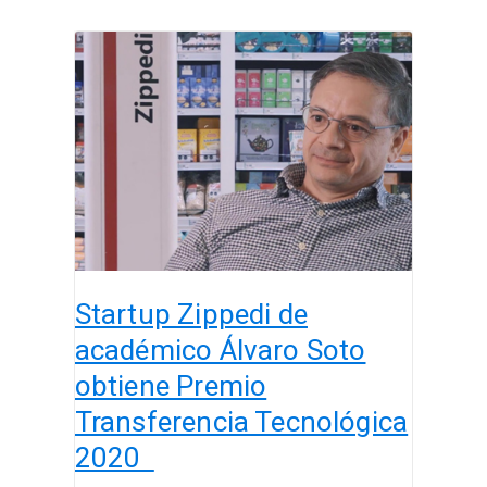
Startup
Zippedi
de
académico
Álvaro
Soto
obtiene
Premio
Transferencia
Tecnológica
Startup Zippedi de
2020
académico Álvaro Soto
obtiene Premio
Transferencia Tecnológica
2020