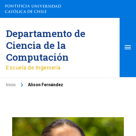
Ir
al
contenido
Me
Departamento de
pri
Ciencia de la
Computación
Escuela de Ingeniería
Inicio
Alison Fernández