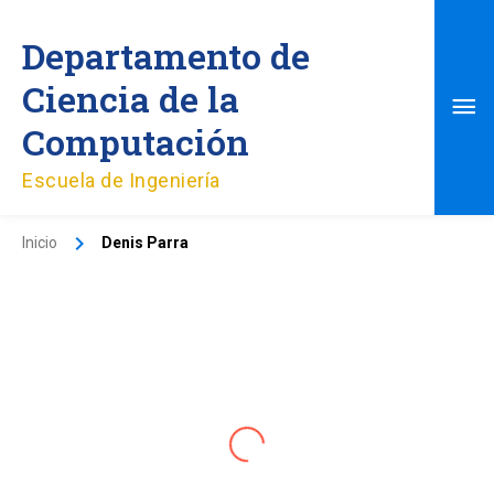
Ir
Me
al
Departamento de
contenido
pri
Ciencia de la
Computación
Escuela de Ingeniería
Inicio
Denis Parra