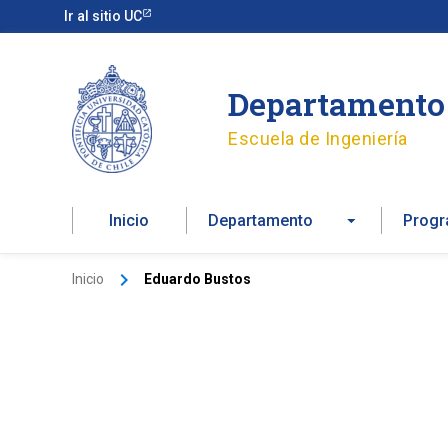
Ir
Ir al sitio UC
al
contenido
Departamento 
Escuela de Ingeniería
Inicio
Departamento
Prog
Inicio
Eduardo Bustos