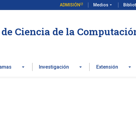
ADMISIÓN
Medios
arrow_drop_down
Biblio
de Ciencia de la Computació
ramas
Investigación
Extensión