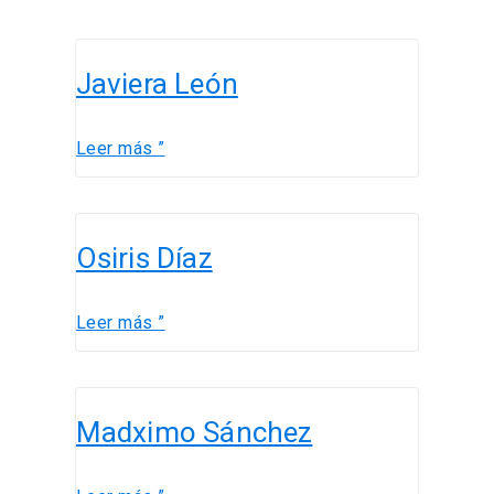
Javiera
Javiera León
León
Leer más ”
Osiris
Osiris Díaz
Díaz
Leer más ”
Madximo
Madximo Sánchez
Sánchez