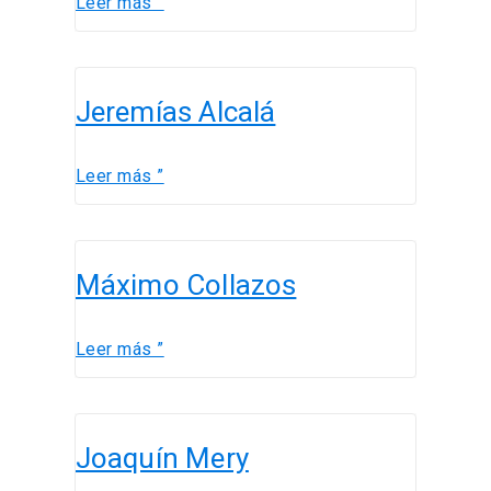
Leer más ”
Jeremías
Jeremías Alcalá
Alcalá
Leer más ”
Máximo
Máximo Collazos
Collazos
Leer más ”
Joaquín
Joaquín Mery
Mery