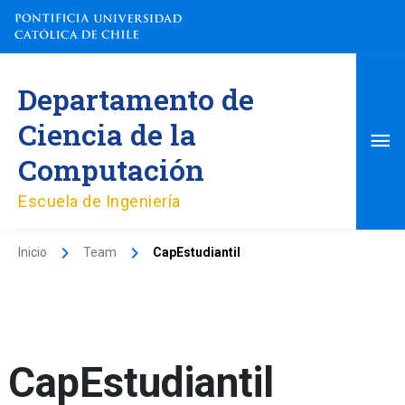
Ir
al
contenido
Me
Departamento de
pri
Ciencia de la
Computación
Escuela de Ingeniería
Inicio
Team
CapEstudiantil
CapEstudiantil