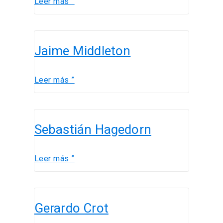
Leer más ”
Jaime
Jaime Middleton
Middleton
Leer más ”
Sebastián
Sebastián Hagedorn
Hagedorn
Leer más ”
Gerardo
Gerardo Crot
Crot