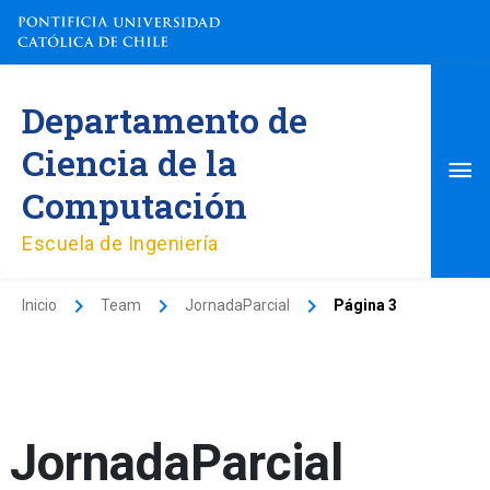
Ir
al
contenido
Me
Departamento de
pri
Ciencia de la
Computación
Escuela de Ingeniería
Inicio
Team
JornadaParcial
Página 3
JornadaParcial