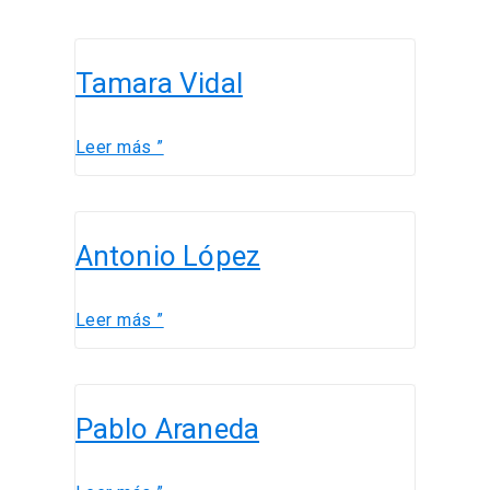
Tamara
Tamara Vidal
Vidal
Leer más ”
Antonio
Antonio López
López
Leer más ”
Pablo
Pablo Araneda
Araneda