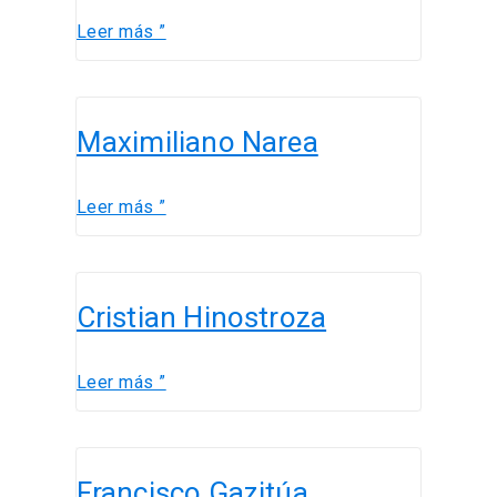
Leer más ”
Maximiliano
Maximiliano Narea
Narea
Leer más ”
Cristian
Cristian Hinostroza
Hinostroza
Leer más ”
Francisco
Francisco Gazitúa
Gazitúa