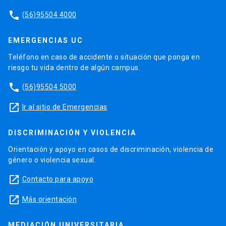
phone
(56)95504 4000
EMERGENCIAS UC
Teléfono en caso de accidente o situación que ponga en
riesgo tu vida dentro de algún campus.
phone
(56)95504 5000
launch
Ir al sitio de Emergencias
DISCRIMINACIÓN Y VIOLENCIA
Orientación y apoyo en casos de discriminación, violencia de
género o violencia sexual.
launch
Contacto para apoyo
launch
Más orientación
MEDIACIÓN UNIVERSITARIA