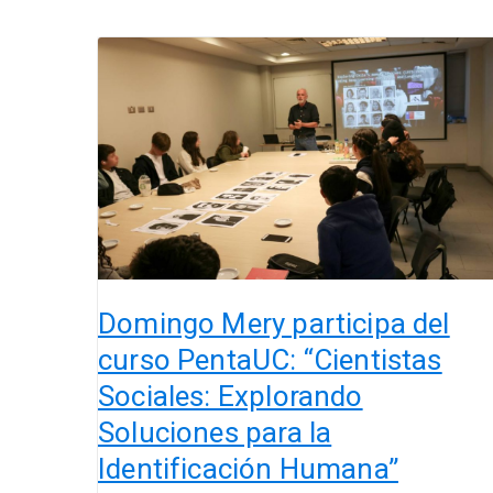
Domingo
Mery
participa
del
curso
PentaUC:
“Cientistas
Sociales:
Explorando
Soluciones
para
Domingo Mery participa del
la
curso PentaUC: “Cientistas
Identificación
Sociales: Explorando
Humana”
Soluciones para la
Identificación Humana”