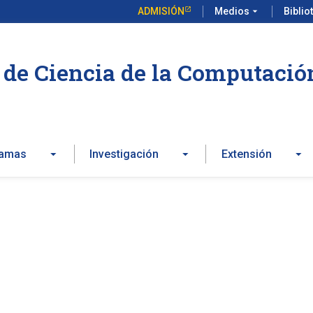
ADMISIÓN
Medios
arrow_drop_down
Biblio
de Ciencia de la Computació
ramas
Investigación
Extensión