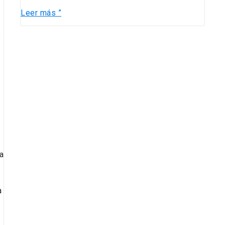
Leer más ”
s
a
a