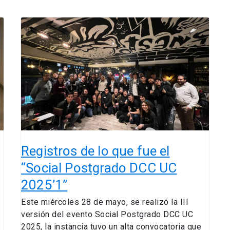
Registros
de
lo
que
fue
el
“Social
Postgrado
DCC
UC
2025’1”
Registros de lo que fue el
“Social Postgrado DCC UC
2025’1”
Este miércoles 28 de mayo, se realizó la III
versión del evento Social Postgrado DCC UC
2025, la instancia tuvo un alta convocatoria que