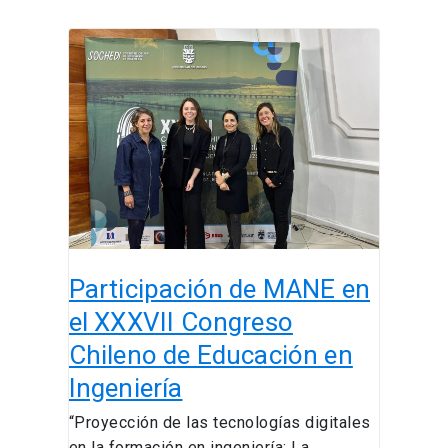
Participación
de
MANE
en
el
XXXVII
Congreso
Chileno
de
Educación
Participación de MANE en
en
Ingeniería
el XXXVII Congreso
Chileno de Educación en
Ingeniería
“Proyección de las tecnologías digitales
en la formación en ingeniería: La