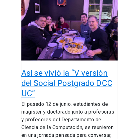
se
vivió
la
“V
versión
del
Social
Postgrado
DCC
Así se vivió la “V versión
UC”
del Social Postgrado DCC
UC”
El pasado 12 de junio, estudiantes de
magíster y doctorado junto a profesoras
y profesores del Departamento de
Ciencia de la Computación, se reunieron
en una jornada pensada para conversar,