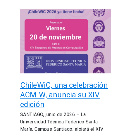
ChileWiC,
una
celebración
ACM-
W,
anuncia
su
XIV
edición
ChileWiC, una celebración
ACM-W, anuncia su XIV
edición
SANTIAGO, junio de 2026 – La
Universidad Técnica Federico Santa
María, Campus Santiago, alojará el XIV