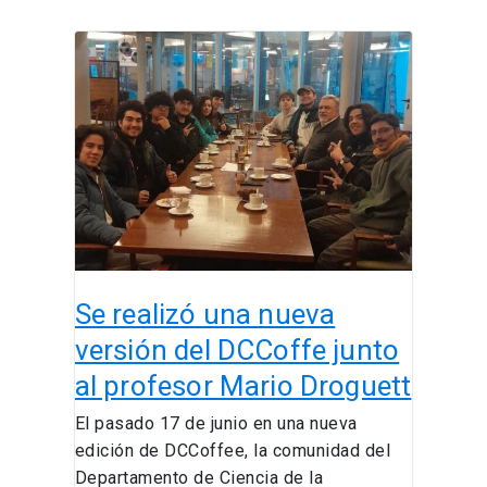
Se
realizó
una
nueva
versión
del
DCCoffe
junto
al
profesor
Se realizó una nueva
Mario
Droguett
versión del DCCoffe junto
al profesor Mario Droguett
El pasado 17 de junio en una nueva
edición de DCCoffee, la comunidad del
Departamento de Ciencia de la