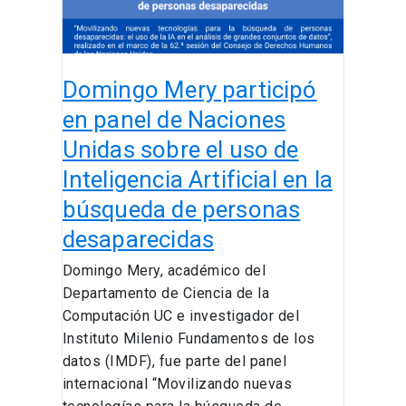
Naciones
Unidas
sobre
el
Domingo Mery participó
uso
de
en panel de Naciones
Inteligencia
Unidas sobre el uso de
Artificial
Inteligencia Artificial en la
en
la
búsqueda de personas
búsqueda
desaparecidas
de
Domingo Mery, académico del
personas
Departamento de Ciencia de la
desaparecidas
Computación UC e investigador del
Instituto Milenio Fundamentos de los
datos (IMDF), fue parte del panel
internacional “Movilizando nuevas