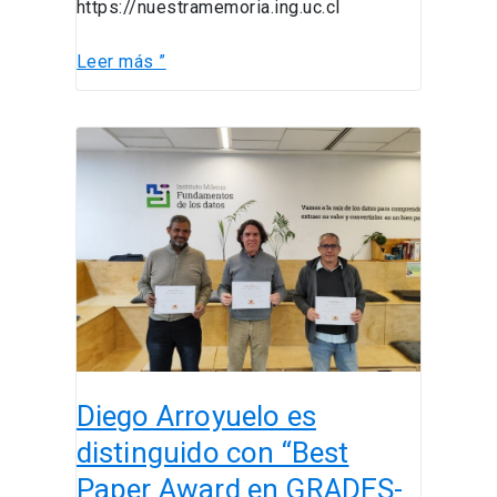
https://nuestramemoria.ing.uc.cl
Leer más ”
Diego
Arroyuelo
es
distinguido
con
“Best
Paper
Award
en
GRADES-
Diego Arroyuelo es
NDA
2026”
distinguido con “Best
Paper Award en GRADES-