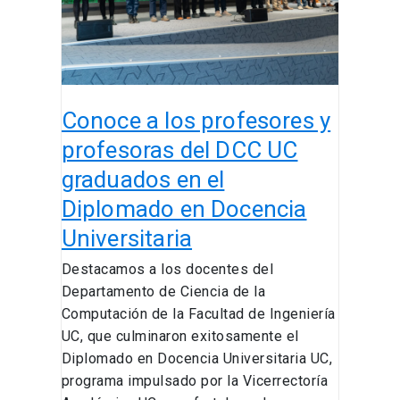
profesoras
del
DCC
UC
graduados
Conoce a los profesores y
en
el
profesoras del DCC UC
Diplomado
graduados en el
en
Diplomado en Docencia
Docencia
Universitaria
Universitaria
Destacamos a los docentes del
Departamento de Ciencia de la
Computación de la Facultad de Ingeniería
UC, que culminaron exitosamente el
Diplomado en Docencia Universitaria UC,
programa impulsado por la Vicerrectoría