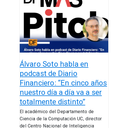
Soto
habla
en
podcast
de
Diario
Financiero:
“En
cinco
Álvaro Soto habla en
años
nuestro
podcast de Diario
día
Financiero: “En cinco años
a
nuestro día a día va a ser
día
va
totalmente distinto”
a
El académico del Departamento de
ser
Ciencia de la Computación UC, director
totalmente
del Centro Nacional de Inteligencia