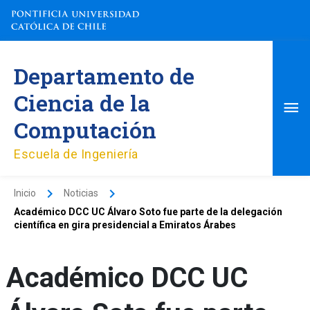
Ir
al
contenido
Me
Departamento de
pri
Ciencia de la
Computación
Escuela de Ingeniería
Inicio
Noticias
Académico DCC UC Álvaro Soto fue parte de la delegación
científica en gira presidencial a Emiratos Árabes
Académico DCC UC