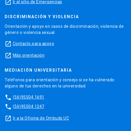
launch
Ir al sitio de Emergencias
DISCRIMINACIÓN Y VIOLENCIA
Orientación y apoyo en casos de discriminación, violencia de
género o violencia sexual.
launch
Contacto para apoyo
launch
Más orientación
MEDIACIÓN UNIVERSITARIA
Teléfonos para orientación y consejo si se ha vulnerado
alguno de tus derechos en la universidad.
phone
(56)95504 1691
phone
(56)95504 1247
launch
Ir a la Oficina de Ombuds UC