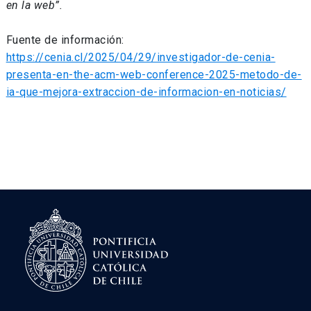
en la web”.
Fuente de información:
https://cenia.cl/2025/04/29/investigador-de-cenia-
presenta-en-the-acm-web-conference-2025-metodo-de-
ia-que-mejora-extraccion-de-informacion-en-noticias/