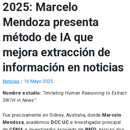
2025: Marcelo
Mendoza presenta
método de IA que
mejora extracción de
información en noticias
Noticias
/
16 Mayo 2025
Nombre estudio:
“Imitating Human Reasoning to Extract
5W1H in News”
.
Fue precisamente en Sídney, Australia, donde
Marcelo
Mendoza
, académico
DCC UC
e investigador principal
de
CENIA
e investigador asociado de
IMFD
, expuso dos