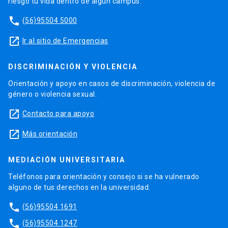
riesgo tu vida dentro de algún campus.
phone
(56)95504 5000
launch
Ir al sitio de Emergencias
DISCRIMINACIÓN Y VIOLENCIA
Orientación y apoyo en casos de discriminación, violencia de
género o violencia sexual.
launch
Contacto para apoyo
launch
Más orientación
MEDIACIÓN UNIVERSITARIA
Teléfonos para orientación y consejo si se ha vulnerado
alguno de tus derechos en la universidad.
phone
(56)95504 1691
phone
(56)95504 1247