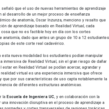
, señaló que el uso de nuevas herramientas de aprendizaje
n al desarrollo de un mejor proceso de enseñanza
adémico de anatomía, Oscar Inzunza, menciono y resalto que
ción de aprendizaje basado en Realidad Virtual, cada
, cosa que no es factible hoy en día con los cortes
de anatomía, dado que antes un grupo de 10 a 12 estudiante
opias de este corte real cadavérico.
n esta nueva modalidad los estudiantes podían manipular
a inmersiva de Realidad Virtual, sin el gran riesgo de dañar
l estar en Realidad Virtual se podían acercar, agrandar y
e realidad virtual es una experiencia inmersiva que ofrece
y que por sus características de uso capta notablemente la
eriencia de diferentes estructuras anatómicas.
r la
Escuela de Ingeniera UC
, y en colaboración con la
r una innovación disruptiva en el proceso de aprendizaje a
as normadas y cortes transversales de regiones torácicas