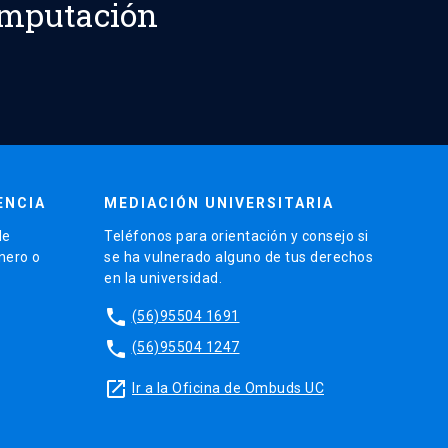
omputación
ENCIA
MEDIACIÓN UNIVERSITARIA
de
Teléfonos para orientación y consejo si
énero o
se ha vulnerado alguno de tus derechos
en la universidad.
phone
(56)95504 1691
phone
(56)95504 1247
launch
Ir a la Oficina de Ombuds UC