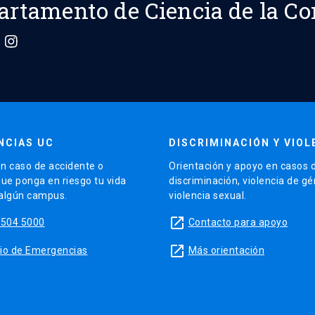
artamento de Ciencia de la C
NCIAS UC
DISCRIMINACIÓN Y VIOL
n caso de accidente o
Orientación y apoyo en casos 
que ponga en riesgo tu vida
discriminación, violencia de g
 algún campus.
violencia sexual.
launch
5504 5000
Contacto para apoyo
launch
sitio de Emergencias
Más orientación