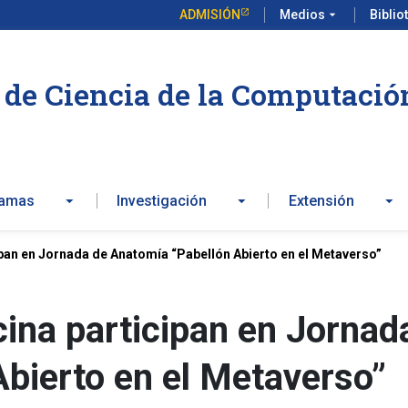
ADMISIÓN
Medios
arrow_drop_down
Biblio
de Ciencia de la Computació
ramas
Investigación
Extensión
ipan en Jornada de Anatomía “Pabellón Abierto en el Metaverso”
ina participan en Jornad
Abierto en el Metaverso”