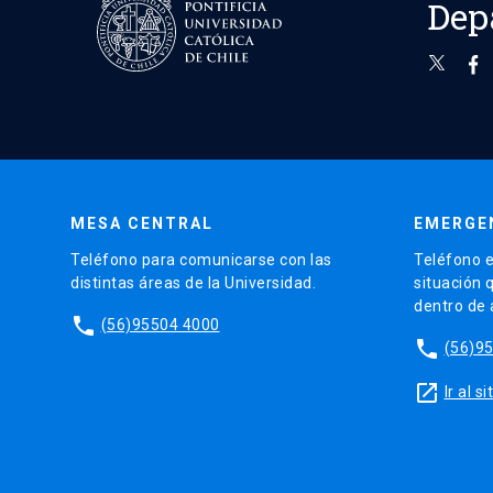
Dep
MESA CENTRAL
EMERGE
Teléfono para comunicarse con las
Teléfono e
distintas áreas de la Universidad.
situación 
dentro de
phone
(56)95504 4000
phone
(56)9
launch
Ir al 