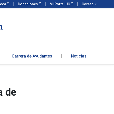
teca
Donaciones
Mi Portal UC
Correo
arrow_drop_down
n
Carrera de Ayudantes
Noticias
a de