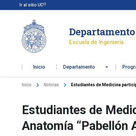
Ir
Ir al sitio UC
al
contenido
Departamento 
Escuela de Ingeniería
Inicio
Departamento
Prog
Inicio
Noticias
Estudiantes de Medicina partic
Estudiantes de Medic
Anatomía “Pabellón 