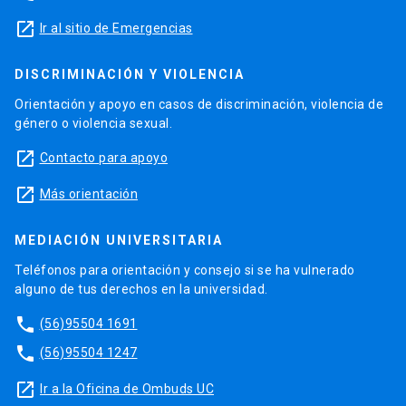
launch
Ir al sitio de Emergencias
DISCRIMINACIÓN Y VIOLENCIA
Orientación y apoyo en casos de discriminación, violencia de
género o violencia sexual.
launch
Contacto para apoyo
launch
Más orientación
MEDIACIÓN UNIVERSITARIA
Teléfonos para orientación y consejo si se ha vulnerado
alguno de tus derechos en la universidad.
phone
(56)95504 1691
phone
(56)95504 1247
launch
Ir a la Oficina de Ombuds UC