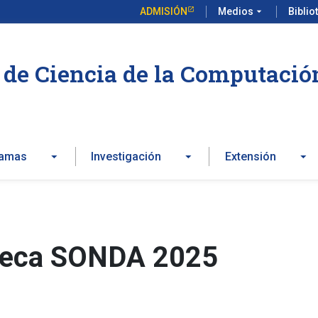
ADMISIÓN
Medios
arrow_drop_down
Biblio
de Ciencia de la Computació
ramas
Investigación
Extensión
Beca SONDA 2025