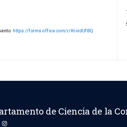
evento:
https://forms.office.com/r/KriirdUfBQ
artamento de Ciencia de la C