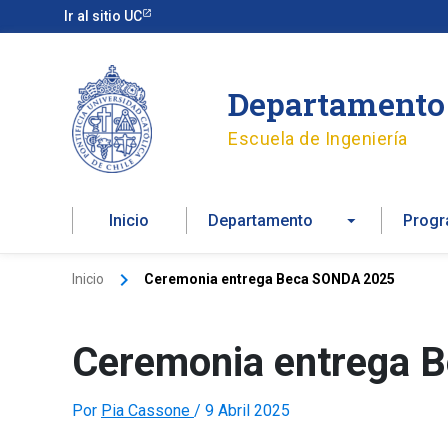
Ir
Ir al sitio UC
al
contenido
Departamento 
Escuela de Ingeniería
Inicio
Departamento
Prog
Inicio
Ceremonia entrega Beca SONDA 2025
Ceremonia entrega 
Por
Pia Cassone
/
9 Abril 2025