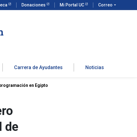
teca
Donaciones
Mi Portal UC
Correo
arrow_drop_down
n
Carrera de Ayudantes
Noticias
de programación en Egipto
ero
l de