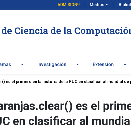
ADMISIÓN
Medios
arrow_drop_down
Biblio
de Ciencia de la Computació
ramas
Investigación
Extensión
() es el primero en la historia de la PUC en clasificar al mundial 
ranjas.clear() es el prim
UC en clasificar al mundia