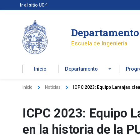
Ir
Ir al sitio UC
al
contenido
Departamento 
Escuela de Ingeniería
Inicio
Departamento
Prog
Inicio
Noticias
ICPC 2023: Equipo Laranjas.clear
ICPC 2023: Equipo La
en la historia de la P