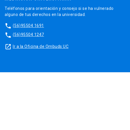
Teléfonos para orientación y consejo si se ha vulnerado
alguno de tus derechos en la universidad.
phone
(56)95504 1691
phone
(56)95504 1247
launch
Ir a la Oficina de Ombuds UC