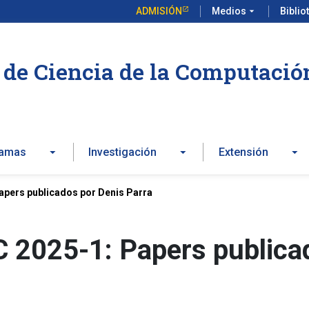
ADMISIÓN
Medios
arrow_drop_down
Biblio
de Ciencia de la Computació
ramas
Investigación
Extensión
apers publicados por Denis Parra
C 2025-1: Papers publica