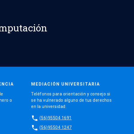
omputación
ENCIA
MEDIACIÓN UNIVERSITARIA
de
Teléfonos para orientación y consejo si
énero o
se ha vulnerado alguno de tus derechos
en la universidad.
phone
(56)95504 1691
phone
(56)95504 1247