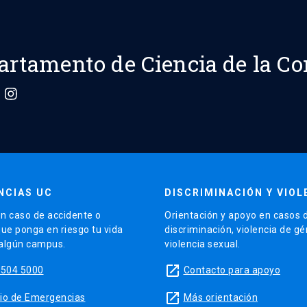
artamento de Ciencia de la C
NCIAS UC
DISCRIMINACIÓN Y VIOL
n caso de accidente o
Orientación y apoyo en casos 
que ponga en riesgo tu vida
discriminación, violencia de g
 algún campus.
violencia sexual.
launch
5504 5000
Contacto para apoyo
launch
sitio de Emergencias
Más orientación