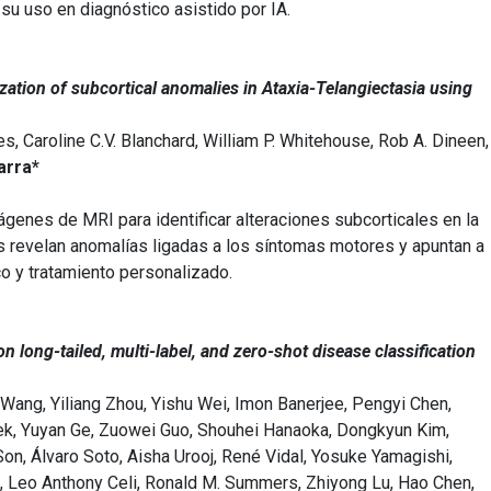
su uso en diagnóstico asistido por IA.
ation of subcortical anomalies in Ataxia-Telangiectasia using
hes, Caroline C.V. Blanchard, William P. Whitehouse, Rob A. Dineen,
arra*
mágenes de MRI para identificar alteraciones subcorticales en la
os revelan anomalías ligadas a los síntomas motores y apuntan a
o y tratamiento personalizado.
long-tailed, multi-label, and zero-shot disease classification
Wang, Yiliang Zhou, Yishu Wei, Imon Banerjee, Pengyi Chen,
rnek, Yuyan Ge, Zuowei Guo, Shouhei Hanaoka, Dongkyun Kim,
n, Álvaro Soto, Aisha Urooj, René Vidal, Yosuke Yamagishi,
, Leo Anthony Celi, Ronald M. Summers, Zhiyong Lu, Hao Chen,