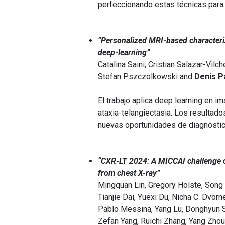
perfeccionando estas técnicas para 
“Personalized MRI-based characteriz
deep-learning”
Catalina Saini, Cristian Salazar-Vilc
Stefan Pszczolkowski and
Denis P
El trabajo aplica deep learning en i
ataxia-telangiectasia. Los resultad
nuevas oportunidades de diagnóstic
“CXR-LT 2024: A MICCAI challenge on 
from chest X-ray”
Mingquan Lin, Gregory Holste, Song 
Tianjie Dai, Yuexi Du, Nicha C. Dvo
Pablo Messina, Yang Lu, Donghyun So
Zefan Yang, Ruichi Zhang, Yang Zhou