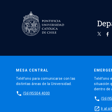
Dep
MESA CENTRAL
EMERGE
Teléfono para comunicarse con las
Teléfono e
distintas áreas de la Universidad.
situación 
dentro de
phone
(56)95504 4000
phone
(56)9
launch
Ir al 