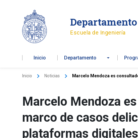
Ir
al
Departamento 
contenido
Escuela de Ingeniería
Inicio
Departamento
Prog
Inicio
Noticias
Marcelo Mendoza es consultado 
Marcelo Mendoza es 
marco de casos deli
plataformas digitale