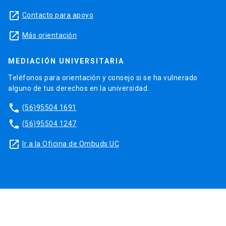
launch
Contacto para apoyo
launch
Más orientación
MEDIACIÓN UNIVERSITARIA
Teléfonos para orientación y consejo si se ha vulnerado
alguno de tus derechos en la universidad.
phone
(56)95504 1691
phone
(56)95504 1247
launch
Ir a la Oficina de Ombuds UC