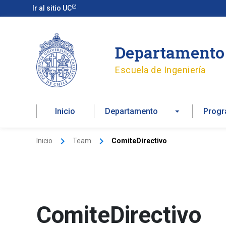
Ir
Ir al sitio UC
al
contenido
Departamento 
Escuela de Ingeniería
Inicio
Departamento
Prog
Inicio
Team
ComiteDirectivo
ComiteDirectivo