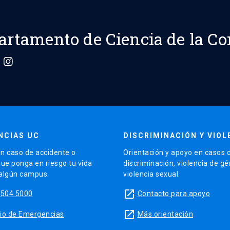
artamento de Ciencia de la C
NCIAS UC
DISCRIMINACIÓN Y VIOL
n caso de accidente o
Orientación y apoyo en casos 
que ponga en riesgo tu vida
discriminación, violencia de g
 algún campus.
violencia sexual.
launch
5504 5000
Contacto para apoyo
launch
sitio de Emergencias
Más orientación