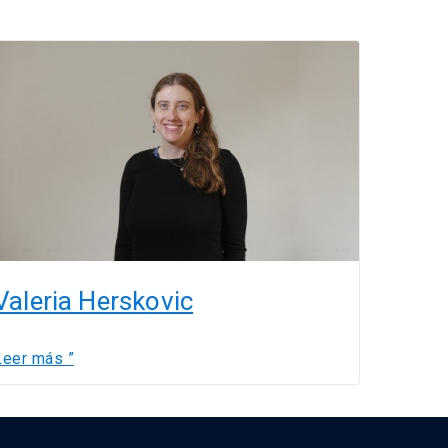
aleria
Herskovic
Valeria Herskovic
Leer más ”