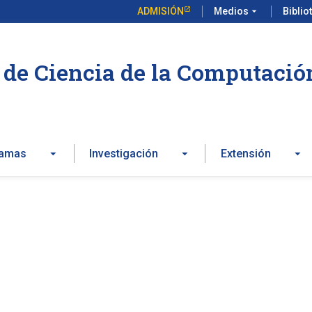
ADMISIÓN
Medios
arrow_drop_down
Biblio
de Ciencia de la Computació
ramas
Investigación
Extensión