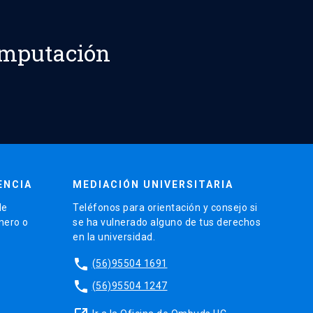
omputación
ENCIA
MEDIACIÓN UNIVERSITARIA
de
Teléfonos para orientación y consejo si
énero o
se ha vulnerado alguno de tus derechos
en la universidad.
phone
(56)95504 1691
phone
(56)95504 1247