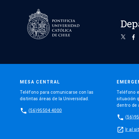
Dep
MESA CENTRAL
EMERGE
Teléfono para comunicarse con las
Teléfono e
distintas áreas de la Universidad.
situación 
dentro de
phone
(56)95504 4000
phone
(56)9
launch
Ir al 