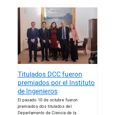
Titulados
DCC
fueron
premiados
por
el
Instituto
de
Ingenieros
Titulados DCC fueron
premiados por el Instituto
de Ingenieros
El pasado 10 de octubre fueron
premiados dos titulados del
Departamento de Ciencia de la