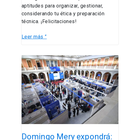
aptitudes para organizar, gestionar,
considerando tu ética y preparación
técnica. ¡Felicitaciones!
Leer más ”
Domingo
Mery
expondrá:
“Lo
bueno,
lo
malo
y
lo
feo
Domingo Mery expondrá:
de