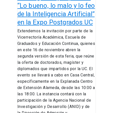
la
“Lo bueno, lo malo y lo feo
Inteligencia
de la Inteligencia Artificial”
Artificial”
en la Expo Postgrados UC
en
la
Extendemos la invitación por parte de la
Expo
Vicerrectoría Académica, Escuela de
Postgrados
Graduados y Educación Continua, quienes
UC
en este 16 de noviembre abren la
segunda versión de esta feria, que reúne
la oferta de doctorados, magíster y
diplomados que impartidos por la UC. El
evento se llevará a cabo en Casa Central,
específicamente en la Explanada Centro
de Extensión Alameda, desde las 10:00 a
las 18:00. La instancia contará con la
participación de la Agencia Nacional de
Investigación y Desarrollo (ANID) y de
la Dirección de Admisión y