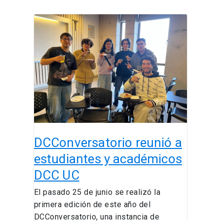
DCConversatorio
reunió
a
estudiantes
y
académicos
DCC
UC
DCConversatorio reunió a
estudiantes y académicos
DCC UC
El pasado 25 de junio se realizó la
primera edición de este año del
DCConversatorio, una instancia de