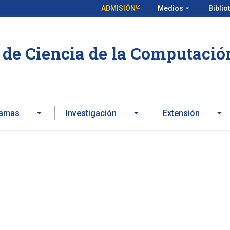
ADMISIÓN
Medios
arrow_drop_down
Biblio
de Ciencia de la Computació
ramas
Investigación
Extensión