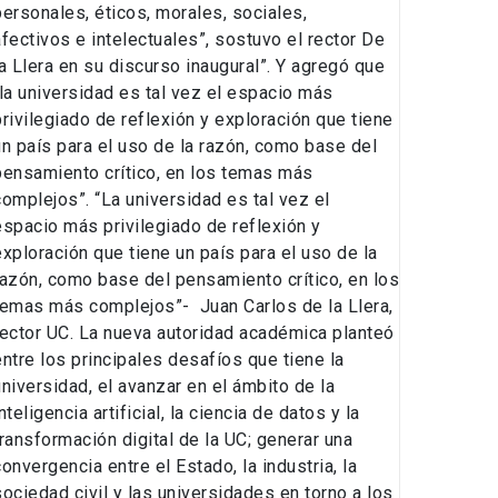
personales, éticos, morales, sociales,
afectivos e intelectuales”, sostuvo el rector De
la Llera en su discurso inaugural”. Y agregó que
“la universidad es tal vez el espacio más
privilegiado de reflexión y exploración que tiene
un país para el uso de la razón, como base del
pensamiento crítico, en los temas más
complejos”. “La universidad es tal vez el
espacio más privilegiado de reflexión y
exploración que tiene un país para el uso de la
razón, como base del pensamiento crítico, en los
temas más complejos”- Juan Carlos de la Llera,
rector UC. La nueva autoridad académica planteó
entre los principales desafíos que tiene la
universidad, el avanzar en el ámbito de la
nteligencia artificial, la ciencia de datos y la
transformación digital de la UC; generar una
convergencia entre el Estado, la industria, la
sociedad civil y las universidades en torno a los