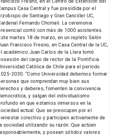
Francisco Fresno, en el Centro de Extensión del
Campus Casa Central y fue presidida por el
arzobispo de Santiago y Gran Canciller UC,
Cardenal Fernando Chomali. La ceremonia
presencial contó con más de 1000 asistentes.
Este martes 18 de marzo, en un repleto Salón
Juan Francisco Fresno, en Casa Central de la UC,
el académico Juan Carlos de la Llera tomó
posesión del cargo de rector de la Pontificia
Universidad Católica de Chile para el período
2025-2030. “Como Universidad debemos formar
personas que comprendan muy bien sus
derechos y deberes, fomenten la convivencia
democrática, y salgan del individualismo
profundo en que estamos inmersos en la
sociedad actual. Que se preocupen por el
bienestar colectivo y participen activamente de
la sociedad utilizando su razón. Que actúen
responsablemente, y posean sólidos valores