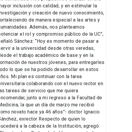
mayor inclusión con calidad, y en estimular la
investigación y creación de nuevo conocimiento,
fortaleciendo de manera especial a las artes y
humanidades. Además, nos planteamos
potenciar el rol y compromiso público de la UC”,
señaló Sánchez. “Hoy es momento de pasar a
servir a la universidad desde otras veredas,
desde el trabajo académico de base y en la
formación de nuestros jóvenes, para entregarles
todo lo que se ha podido desarrollar en estos
años. Mi plan es continuar con la tarea
universitaria colaborando con el nuevo rector en
las tareas de servicio que me quiera
encomendar, junto a mi regreso a la Facultad de
Medicina, la que un día de marzo me recibió
como novato hace ya 46 años”- doctor Ignacio
Sánchez, exrector Respecto de quien lo
sucederá a la cabeza de la Institución, agregó: