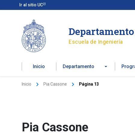
Ir
Ir al sitio UC
al
contenido
Departamento 
Escuela de Ingeniería
Inicio
Departamento
Prog
Inicio
Pia Cassone
Página 13
Pia Cassone