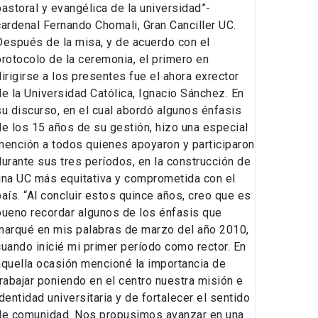
pastoral y evangélica de la universidad”-
cardenal Fernando Chomali, Gran Canciller UC.
Después de la misa, y de acuerdo con el
protocolo de la ceremonia, el primero en
dirigirse a los presentes fue el ahora exrector
de la Universidad Católica, Ignacio Sánchez. En
su discurso, en el cual abordó algunos énfasis
de los 15 años de su gestión, hizo una especial
mención a todos quienes apoyaron y participaron
durante sus tres períodos, en la construcción de
una UC más equitativa y comprometida con el
país. “Al concluir estos quince años, creo que es
bueno recordar algunos de los énfasis que
marqué en mis palabras de marzo del año 2010,
cuando inicié mi primer período como rector. En
aquella ocasión mencioné la importancia de
trabajar poniendo en el centro nuestra misión e
identidad universitaria y de fortalecer el sentido
de comunidad. Nos propusimos avanzar en una