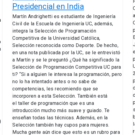
de
Presidencial en India
la
Martín Andrighetti es estudiante de Ingeniería
Gira
a
Civil de la Escuela de Ingeniería UC, además,
Presidencial
integra la Selección de Programación
en
Competitiva de la Universidad Católica,
India
o
Selección reconocida como Deporte. De hecho,
n
en una nota publicada por la UC, se le entrevistó
a Martín y se le preguntó ¿Qué ha significado la
Selección de Programación Competitiva UC para
ti? “Si a alguien le interesa la programación, pero
no lo ha intentado antes o no sabe de
competencias, les recomiendo que se
incorporen a esta Selección. También está
el taller de programación que es una
introducción mucho más suave y guiado. Te
enseñan todas las técnicas. Además, en la
)
Selección también hay cupos para mujeres.
e
Mucha gente aún dice que esto es un rubro para