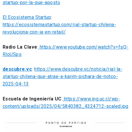
startup-por-la-que-aposto
El Ecosistema Startup
:
https://ecosistemastartup.com/rial-startup-chilena-
revoluciona-con-ia-en-retail/
Radio La Clave
:
https://www.youtube.com/watch?v=fsQ-
RloUSps
descubre.vc
:
https://www.descubre.vc/noticia/rial-la-
startup-chilena-que-atrae-a-karim-pichara-de-notco-
2025-04-13
Escuela de Ingeniería UC
:
https://www.ing.uc.cl/wp-
content/uploads/2025/04/5840382_4324712-scaled.jpg