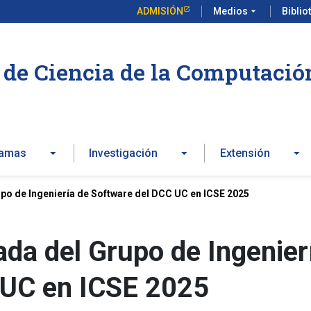
ADMISIÓN
Medios
arrow_drop_down
Biblio
de Ciencia de la Computació
ramas
Investigación
Extensión
upo de Ingeniería de Software del DCC UC en ICSE 2025
ada del Grupo de Ingenier
 UC en ICSE 2025