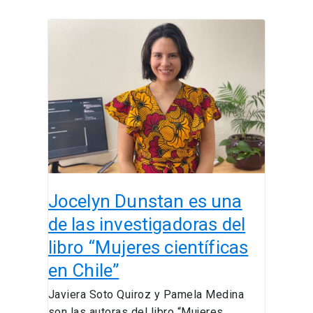
Jocelyn
Dunstan
es
una
de
las
investigadoras
del
libro
“Mujeres
Jocelyn Dunstan es una
científicas
en
de las investigadoras del
Chile”
libro “Mujeres científicas
en Chile”
Javiera Soto Quiroz y Pamela Medina
son las autoras del libro “Mujeres