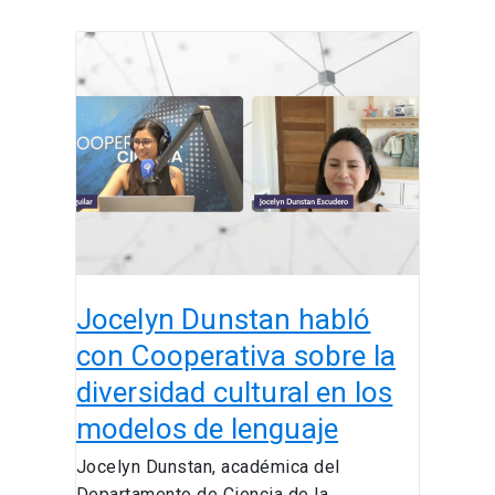
Jocelyn
Dunstan
habló
con
Cooperativa
sobre
la
diversidad
cultural
en
Jocelyn Dunstan habló
los
modelos
con Cooperativa sobre la
de
diversidad cultural en los
lenguaje
modelos de lenguaje
Jocelyn Dunstan, académica del
Departamento de Ciencia de la