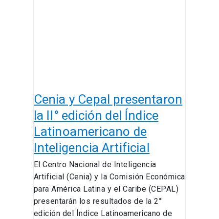
Cepal
presentaron
la
II°
edición
del
Índice
Latinoamericano
Cenia y Cepal presentaron
de
Inteligencia
la II° edición del Índice
Artificial
Latinoamericano de
Inteligencia Artificial
El Centro Nacional de Inteligencia
Artificial (Cenia) y la Comisión Económica
para América Latina y el Caribe (CEPAL)
presentarán los resultados de la 2°
edición del Índice Latinoamericano de