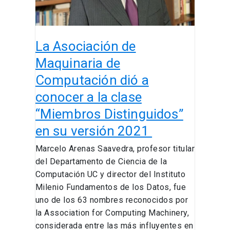
a
conocer
a
La Asociación de
la
clase
Maquinaria de
“Miembros
Computación dió a
Distinguidos”
conocer a la clase
en
su
“Miembros Distinguidos”
versión
en su versión 2021
2021
Marcelo Arenas Saavedra, profesor titular
del Departamento de Ciencia de la
Computación UC y director del Instituto
Milenio Fundamentos de los Datos, fue
uno de los 63 nombres reconocidos por
la Association for Computing Machinery,
considerada entre las más influyentes en