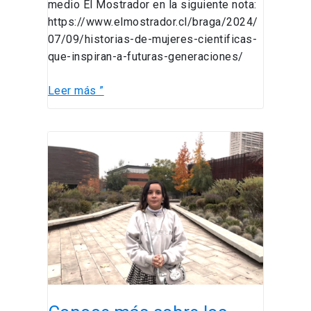
medio El Mostrador en la siguiente nota:
https://www.elmostrador.cl/braga/2024/
07/09/historias-de-mujeres-cientificas-
que-inspiran-a-futuras-generaciones/
Leer más ”
Conoce
más
sobre
los
estudiantes
de
la
Licenciatura
en
Ingeniería