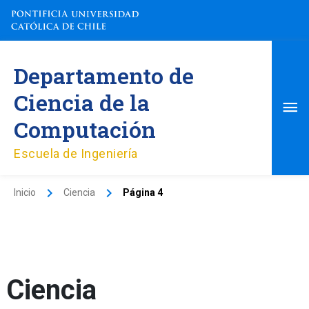
Ir
al
contenido
Me
Departamento de
pri
Ciencia de la
Computación
Escuela de Ingeniería
Inicio
Ciencia
Página 4
Ciencia