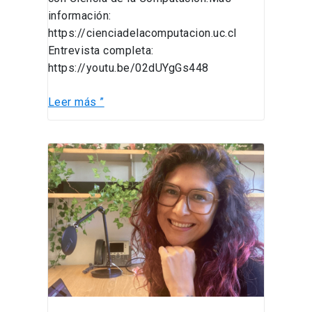
información:
https://cienciadelacomputacion.uc.cl
Entrevista completa:
https://youtu.be/02dUYgGs448
Leer más ”
Katherine
Vergara
es
ganadora
del
premio
L’Oréal
–
UNESCO
For