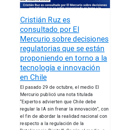
decisiones
regulatorias
Cristián Ruz es
que
se
consultado por El
están
Mercurio sobre decisiones
proponiendo
regulatorias que se están
en
torno
proponiendo en torno a la
a
tecnología e innovación
la
en Chile
tecnología
e
El pasado 29 de octubre, el medio El
innovación
Mercurio publicó una nota titulada
en
“Expertos advierten que Chile debe
Chile
regular la IA sin frenar la innovación”, con
el fin de abordar la realidad nacional con
respecto a la regulación de la