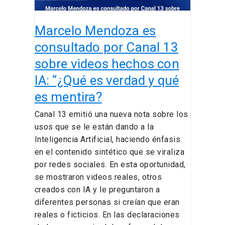
videos
hechos
Marcelo Mendoza es
con
IA:
consultado por Canal 13
“¿Qué
sobre videos hechos con
es
IA: “¿Qué es verdad y qué
verdad
y
es mentira?
qué
Canal 13 emitió una nueva nota sobre los
es
usos que se le están dando a la
mentira?
Inteligencia Artificial, haciendo énfasis
en el contenido sintético que se viraliza
por redes sociales. En esta oportunidad,
se mostraron videos reales, otros
creados con IA y le preguntaron a
diferentes personas si creían que eran
reales o ficticios. En las declaraciones