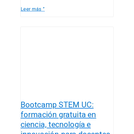
Leer más ”
Bootcamp
STEM
UC:
formación
gratuita
en
ciencia,
tecnología
e
innovación
Bootcamp STEM UC:
para
docentes
formación gratuita en
y
ciencia, tecnología e
futuros