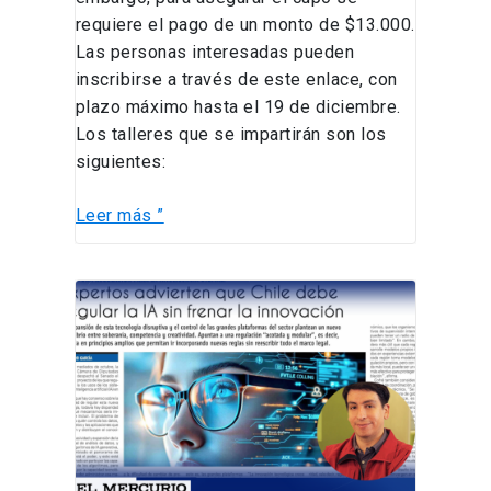
requiere el pago de un monto de $13.000.
Las personas interesadas pueden
inscribirse a través de este enlace, con
plazo máximo hasta el 19 de diciembre.
Los talleres que se impartirán son los
siguientes:
Leer más ”
Cristián
Ruz
es
consultado
por
El
Mercurio
sobre