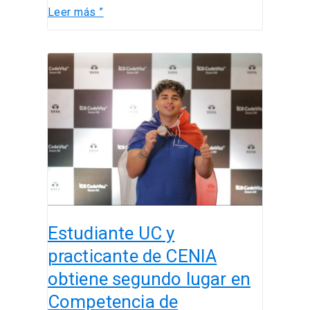
Leer más ”
Estudiante
UC
y
practicante
de
CENIA
obtiene
segundo
lugar
en
Estudiante UC y
Competencia
de
practicante de CENIA
Programación
obtiene segundo lugar en
CodeVita
Competencia de